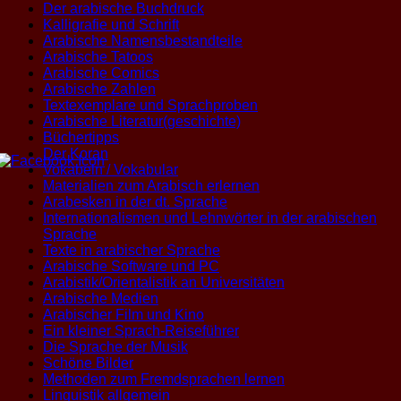
Der arabische Buchdruck
Kalligrafie und Schrift
Arabische Namensbestandteile
Arabische Tatoos
Arabische Comics
Arabische Zahlen
Textexemplare und Sprachproben
Arabische Literatur(geschichte)
Büchertipps
Der Koran
Vokabeln / Vokabular
Materialien zum Arabisch erlernen
Arabesken in der dt. Sprache
Internationalismen und Lehnwörter in der arabischen
Sprache
Texte in arabischer Sprache
Arabische Software und PC
Arabistik/Orientalistik an Universitäten
Arabische Medien
Arabischer Film und Kino
Ein kleiner Sprach-Reiseführer
Die Sprache der Musik
Schöne Bilder
Methoden zum Fremdsprachen lernen
Linguistik allgemein