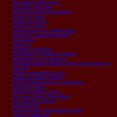
Der arabische Buchdruck
Kalligrafie und Schrift
Arabische Namensbestandteile
Arabische Tatoos
Arabische Comics
Arabische Zahlen
Textexemplare und Sprachproben
Arabische Literatur(geschichte)
Büchertipps
Der Koran
Vokabeln / Vokabular
Materialien zum Arabisch erlernen
Arabesken in der dt. Sprache
Internationalismen und Lehnwörter in der arabischen
Sprache
Texte in arabischer Sprache
Arabische Software und PC
Arabistik/Orientalistik an Universitäten
Arabische Medien
Arabischer Film und Kino
Ein kleiner Sprach-Reiseführer
Die Sprache der Musik
Schöne Bilder
Methoden zum Fremdsprachen lernen
Linguistik allgemein