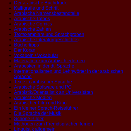
Der arabische Buchdruck
Kalligrafie und Schrift
Arabische Namensbestandteile
Arabische Tatoos
Arabische Comics
Arabische Zahlen
Textexemplare und Sprachproben
Arabische Literatur(geschichte)
Büchertipps
Der Koran
Vokabeln / Vokabular
Materialien zum Arabisch erlernen
Arabesken in der dt. Sprache
Internationalismen und Lehnwörter in der arabischen
Sprache
Texte in arabischer Sprache
Arabische Software und PC
Arabistik/Orientalistik an Universitäten
Arabische Medien
Arabischer Film und Kino
Ein kleiner Sprach-Reiseführer
Die Sprache der Musik
Schöne Bilder
Methoden zum Fremdsprachen lernen
Linguistik allgemein