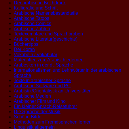
Der arabische Buchdruck
Kalligrafie und Schrift
Arabische Namensbestandteile
Arabische Tatoos
Arabische Comics
Arabische Zahlen
Textexemplare und Sprachproben
Arabische Literatur(geschichte)
Büchertipps
Der Koran
Vokabeln / Vokabular
Materialien zum Arabisch erlernen
Arabesken in der dt. Sprache
Internationalismen und Lehnwörter in der arabischen
Sprache
Texte in arabischer Sprache
Arabische Software und PC
Arabistik/Orientalistik an Universitäten
Arabische Medien
Arabischer Film und Kino
Ein kleiner Sprach-Reiseführer
Die Sprache der Musik
Schöne Bilder
Methoden zum Fremdsprachen lernen
Linguistik allgemein