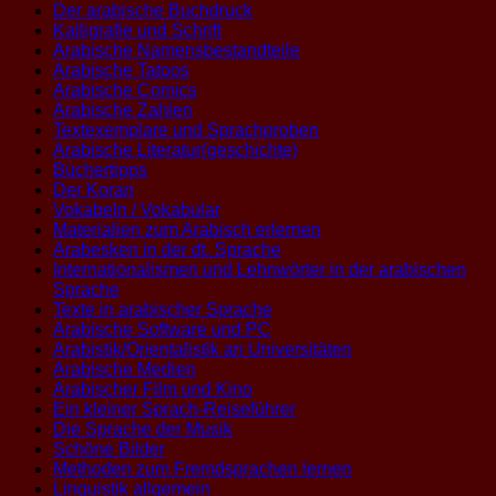
Der arabische Buchdruck
Kalligrafie und Schrift
Arabische Namensbestandteile
Arabische Tatoos
Arabische Comics
Arabische Zahlen
Textexemplare und Sprachproben
Arabische Literatur(geschichte)
Büchertipps
Der Koran
Vokabeln / Vokabular
Materialien zum Arabisch erlernen
Arabesken in der dt. Sprache
Internationalismen und Lehnwörter in der arabischen
Sprache
Texte in arabischer Sprache
Arabische Software und PC
Arabistik/Orientalistik an Universitäten
Arabische Medien
Arabischer Film und Kino
Ein kleiner Sprach-Reiseführer
Die Sprache der Musik
Schöne Bilder
Methoden zum Fremdsprachen lernen
Linguistik allgemein