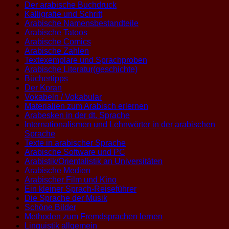
Der arabische Buchdruck
Kalligrafie und Schrift
Arabische Namensbestandteile
Arabische Tatoos
Arabische Comics
Arabische Zahlen
Textexemplare und Sprachproben
Arabische Literatur(geschichte)
Büchertipps
Der Koran
Vokabeln / Vokabular
Materialien zum Arabisch erlernen
Arabesken in der dt. Sprache
Internationalismen und Lehnwörter in der arabischen
Sprache
Texte in arabischer Sprache
Arabische Software und PC
Arabistik/Orientalistik an Universitäten
Arabische Medien
Arabischer Film und Kino
Ein kleiner Sprach-Reiseführer
Die Sprache der Musik
Schöne Bilder
Methoden zum Fremdsprachen lernen
Linguistik allgemein