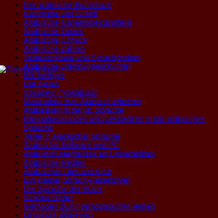
Der arabische Buchdruck
Kalligrafie und Schrift
Arabische Namensbestandteile
Arabische Tatoos
Arabische Comics
Arabische Zahlen
Textexemplare und Sprachproben
Arabische Literatur(geschichte)
Büchertipps
Der Koran
Vokabeln / Vokabular
Materialien zum Arabisch erlernen
Arabesken in der dt. Sprache
Internationalismen und Lehnwörter in der arabischen
Sprache
Texte in arabischer Sprache
Arabische Software und PC
Arabistik/Orientalistik an Universitäten
Arabische Medien
Arabischer Film und Kino
Ein kleiner Sprach-Reiseführer
Die Sprache der Musik
Schöne Bilder
Methoden zum Fremdsprachen lernen
Linguistik allgemein