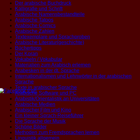
Der arabische Buchdruck
Kalligrafie und Schrift
Arabische Namensbestandteile
Arabische Tatoos
Arabische Comics
Arabische Zahlen
Textexemplare und Sprachproben
Arabische Literatur(geschichte)
Büchertipps
Der Koran
Vokabeln / Vokabular
Materialien zum Arabisch erlernen
Arabesken in der dt. Sprache
Internationalismen und Lehnwörter in der arabischen
Sprache
Texte in arabischer Sprache
Arabische Software und PC
Arabistik/Orientalistik an Universitäten
Arabische Medien
Arabischer Film und Kino
Ein kleiner Sprach-Reiseführer
Die Sprache der Musik
Schöne Bilder
Methoden zum Fremdsprachen lernen
Linguistik allgemein