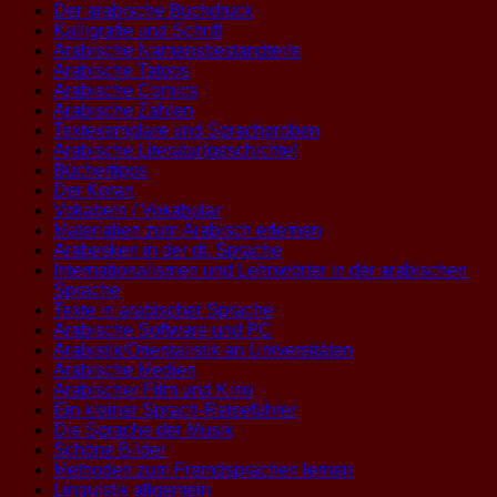
Der arabische Buchdruck
Kalligrafie und Schrift
Arabische Namensbestandteile
Arabische Tatoos
Arabische Comics
Arabische Zahlen
Textexemplare und Sprachproben
Arabische Literatur(geschichte)
Büchertipps
Der Koran
Vokabeln / Vokabular
Materialien zum Arabisch erlernen
Arabesken in der dt. Sprache
Internationalismen und Lehnwörter in der arabischen
Sprache
Texte in arabischer Sprache
Arabische Software und PC
Arabistik/Orientalistik an Universitäten
Arabische Medien
Arabischer Film und Kino
Ein kleiner Sprach-Reiseführer
Die Sprache der Musik
Schöne Bilder
Methoden zum Fremdsprachen lernen
Linguistik allgemein