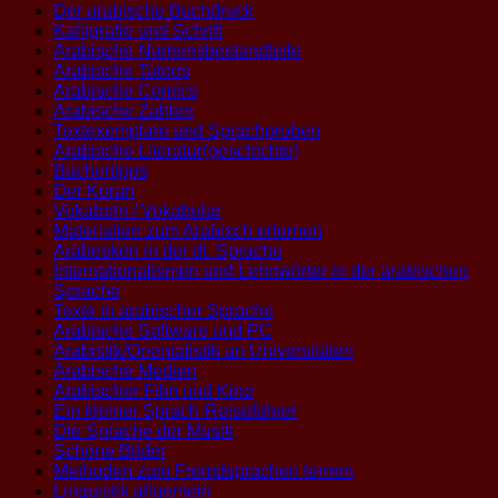
Der arabische Buchdruck
Kalligrafie und Schrift
Arabische Namensbestandteile
Arabische Tatoos
Arabische Comics
Arabische Zahlen
Textexemplare und Sprachproben
Arabische Literatur(geschichte)
Büchertipps
Der Koran
Vokabeln / Vokabular
Materialien zum Arabisch erlernen
Arabesken in der dt. Sprache
Internationalismen und Lehnwörter in der arabischen
Sprache
Texte in arabischer Sprache
Arabische Software und PC
Arabistik/Orientalistik an Universitäten
Arabische Medien
Arabischer Film und Kino
Ein kleiner Sprach-Reiseführer
Die Sprache der Musik
Schöne Bilder
Methoden zum Fremdsprachen lernen
Linguistik allgemein