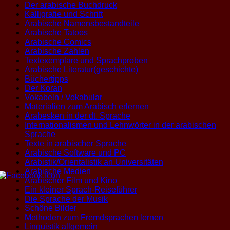
Der arabische Buchdruck
Kalligrafie und Schrift
Arabische Namensbestandteile
Arabische Tatoos
Arabische Comics
Arabische Zahlen
Textexemplare und Sprachproben
Arabische Literatur(geschichte)
Büchertipps
Der Koran
Vokabeln / Vokabular
Materialien zum Arabisch erlernen
Arabesken in der dt. Sprache
Internationalismen und Lehnwörter in der arabischen
Sprache
Texte in arabischer Sprache
Arabische Software und PC
Arabistik/Orientalistik an Universitäten
Arabische Medien
Arabischer Film und Kino
Ein kleiner Sprach-Reiseführer
Die Sprache der Musik
Schöne Bilder
Methoden zum Fremdsprachen lernen
Linguistik allgemein