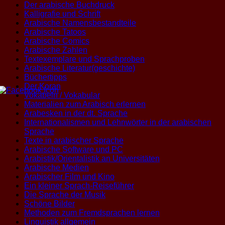
Der arabische Buchdruck
Kalligrafie und Schrift
Arabische Namensbestandteile
Arabische Tatoos
Arabische Comics
Arabische Zahlen
Textexemplare und Sprachproben
Arabische Literatur(geschichte)
Büchertipps
Der Koran
Vokabeln / Vokabular
Materialien zum Arabisch erlernen
Arabesken in der dt. Sprache
Internationalismen und Lehnwörter in der arabischen
Sprache
Texte in arabischer Sprache
Arabische Software und PC
Arabistik/Orientalistik an Universitäten
Arabische Medien
Arabischer Film und Kino
Ein kleiner Sprach-Reiseführer
Die Sprache der Musik
Schöne Bilder
Methoden zum Fremdsprachen lernen
Linguistik allgemein