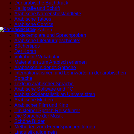
Der arabische Buchdruck
Kalligrafie und Schrift
Arabische Namensbestandteile
Arabische Tatoos
Arabische Comics
Arabische Zahlen
Textexemplare und Sprachproben
Arabische Literatur(geschichte)
Büchertipps
Der Koran
Vokabeln / Vokabular
Materialien zum Arabisch erlernen
Arabesken in der dt. Sprache
Internationalismen und Lehnwörter in der arabischen
Sprache
Texte in arabischer Sprache
Arabische Software und PC
Arabistik/Orientalistik an Universitäten
Arabische Medien
Arabischer Film und Kino
Ein kleiner Sprach-Reiseführer
Die Sprache der Musik
Schöne Bilder
Methoden zum Fremdsprachen lernen
Linguistik allgemein