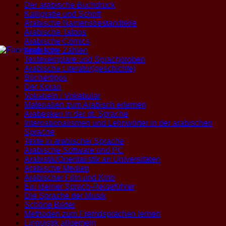
Der arabische Buchdruck
Kalligrafie und Schrift
Arabische Namensbestandteile
Arabische Tatoos
Arabische Comics
Arabische Zahlen
Textexemplare und Sprachproben
Arabische Literatur(geschichte)
Büchertipps
Der Koran
Vokabeln / Vokabular
Materialien zum Arabisch erlernen
Arabesken in der dt. Sprache
Internationalismen und Lehnwörter in der arabischen
Sprache
Texte in arabischer Sprache
Arabische Software und PC
Arabistik/Orientalistik an Universitäten
Arabische Medien
Arabischer Film und Kino
Ein kleiner Sprach-Reiseführer
Die Sprache der Musik
Schöne Bilder
Methoden zum Fremdsprachen lernen
Linguistik allgemein