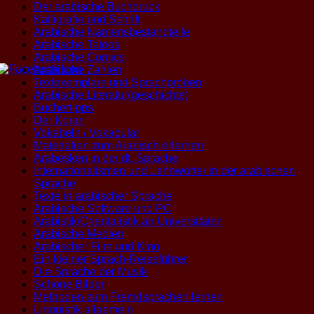
Der arabische Buchdruck
Kalligrafie und Schrift
Arabische Namensbestandteile
Arabische Tatoos
Arabische Comics
Arabische Zahlen
Textexemplare und Sprachproben
Arabische Literatur(geschichte)
Büchertipps
Der Koran
Vokabeln / Vokabular
Materialien zum Arabisch erlernen
Arabesken in der dt. Sprache
Internationalismen und Lehnwörter in der arabischen
Sprache
Texte in arabischer Sprache
Arabische Software und PC
Arabistik/Orientalistik an Universitäten
Arabische Medien
Arabischer Film und Kino
Ein kleiner Sprach-Reiseführer
Die Sprache der Musik
Schöne Bilder
Methoden zum Fremdsprachen lernen
Linguistik allgemein