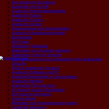
Der arabische Buchdruck
Kalligrafie und Schrift
Arabische Namensbestandteile
Arabische Tatoos
Arabische Comics
Arabische Zahlen
Textexemplare und Sprachproben
Arabische Literatur(geschichte)
Büchertipps
Der Koran
Vokabeln / Vokabular
Materialien zum Arabisch erlernen
Arabesken in der dt. Sprache
Internationalismen und Lehnwörter in der arabischen
Sprache
Texte in arabischer Sprache
Arabische Software und PC
Arabistik/Orientalistik an Universitäten
Arabische Medien
Arabischer Film und Kino
Ein kleiner Sprach-Reiseführer
Die Sprache der Musik
Schöne Bilder
Methoden zum Fremdsprachen lernen
Linguistik allgemein