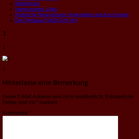
Workshops
Interessantes Links
Arabische Newsgroups, Newsletter und das Usenet
Der Verfasser Stellt Sich Vor
1
1
1
Hinterlasse eine Bemerkung
Deine E-Mail-Adresse wird nicht veröffentlicht.
Erforderliche
Felder sind mit
*
markiert
Kommentar
*