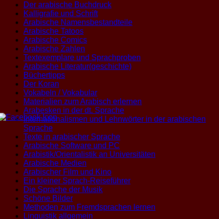
Der arabische Buchdruck
Kalligrafie und Schrift
Arabische Namensbestandteile
Arabische Tatoos
Arabische Comics
Arabische Zahlen
Textexemplare und Sprachproben
Arabische Literatur(geschichte)
Büchertipps
Der Koran
Vokabeln / Vokabular
Materialien zum Arabisch erlernen
Arabesken in der dt. Sprache
Internationalismen und Lehnwörter in der arabischen
Sprache
Texte in arabischer Sprache
Arabische Software und PC
Arabistik/Orientalistik an Universitäten
Arabische Medien
Arabischer Film und Kino
Ein kleiner Sprach-Reiseführer
Die Sprache der Musik
Schöne Bilder
Methoden zum Fremdsprachen lernen
Linguistik allgemein