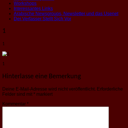
Workshops
Interessantes Links
Arabische Newsgroups, Newsletter und das Usenet
Der Verfasser Stellt Sich Vor
1
1
1
Hinterlasse eine Bemerkung
Deine E-Mail-Adresse wird nicht veröffentlicht.
Erforderliche
Felder sind mit
*
markiert
Kommentar
*