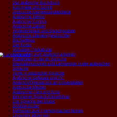
Der arabische Buchdruck
Kalligrafie und Schrift
Arabische Namensbestandteile
Arabische Tatoos
Arabische Comics
Arabische Zahlen
Textexemplare und Sprachproben
Arabische Literatur(geschichte)
Büchertipps
Der Koran
Vokabeln / Vokabular
Materialien zum Arabisch erlernen
Arabesken in der dt. Sprache
Internationalismen und Lehnwörter in der arabischen
Sprache
Texte in arabischer Sprache
Arabische Software und PC
Arabistik/Orientalistik an Universitäten
Arabische Medien
Arabischer Film und Kino
Ein kleiner Sprach-Reiseführer
Die Sprache der Musik
Schöne Bilder
Methoden zum Fremdsprachen lernen
Linguistik allgemein