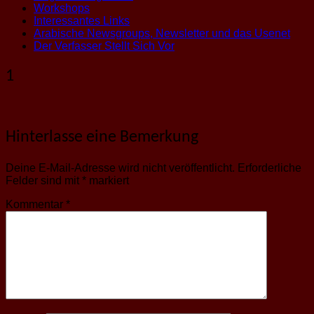
Workshops
Interessantes Links
Arabische Newsgroups, Newsletter und das Usenet
Der Verfasser Stellt Sich Vor
1
Hinterlasse eine Bemerkung
Deine E-Mail-Adresse wird nicht veröffentlicht.
Erforderliche
Felder sind mit
*
markiert
Kommentar
*