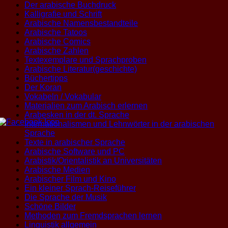
Der arabische Buchdruck
Kalligrafie und Schrift
Arabische Namensbestandteile
Arabische Tatoos
Arabische Comics
Arabische Zahlen
Textexemplare und Sprachproben
Arabische Literatur(geschichte)
Büchertipps
Der Koran
Vokabeln / Vokabular
Materialien zum Arabisch erlernen
Arabesken in der dt. Sprache
Internationalismen und Lehnwörter in der arabischen
Sprache
Texte in arabischer Sprache
Arabische Software und PC
Arabistik/Orientalistik an Universitäten
Arabische Medien
Arabischer Film und Kino
Ein kleiner Sprach-Reiseführer
Die Sprache der Musik
Schöne Bilder
Methoden zum Fremdsprachen lernen
Linguistik allgemein