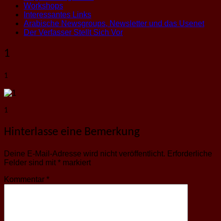
Workshops
Interessantes Links
Arabische Newsgroups, Newsletter und das Usenet
Der Verfasser Stellt Sich Vor
1
1
1
Hinterlasse eine Bemerkung
Deine E-Mail-Adresse wird nicht veröffentlicht.
Erforderliche
Felder sind mit
*
markiert
Kommentar
*