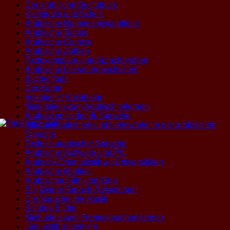
Der arabische Buchdruck
Kalligrafie und Schrift
Arabische Namensbestandteile
Arabische Tatoos
Arabische Comics
Arabische Zahlen
Textexemplare und Sprachproben
Arabische Literatur(geschichte)
Büchertipps
Der Koran
Vokabeln / Vokabular
Materialien zum Arabisch erlernen
Arabesken in der dt. Sprache
Internationalismen und Lehnwörter in der arabischen
Sprache
Texte in arabischer Sprache
Arabische Software und PC
Arabistik/Orientalistik an Universitäten
Arabische Medien
Arabischer Film und Kino
Ein kleiner Sprach-Reiseführer
Die Sprache der Musik
Schöne Bilder
Methoden zum Fremdsprachen lernen
Linguistik allgemein