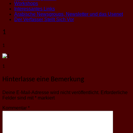
Workshops
Interessantes Links
Arabische Newsgroups, Newsletter und das Usenet
Der Verfasser Stellt Sich Vor
1
1
1
Hinterlasse eine Bemerkung
Deine E-Mail-Adresse wird nicht veröffentlicht.
Erforderliche
Felder sind mit
*
markiert
Kommentar
*