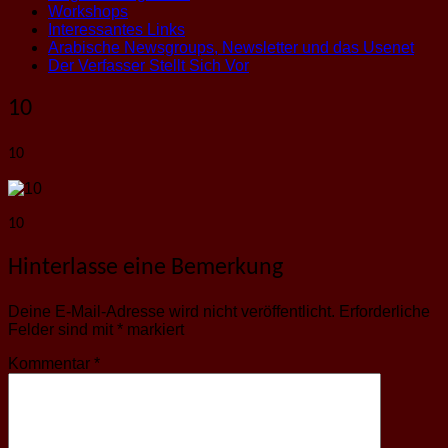
Workshops
Interessantes Links
Arabische Newsgroups, Newsletter und das Usenet
Der Verfasser Stellt Sich Vor
10
10
10
Hinterlasse eine Bemerkung
Deine E-Mail-Adresse wird nicht veröffentlicht.
Erforderliche
Felder sind mit
*
markiert
Kommentar
*