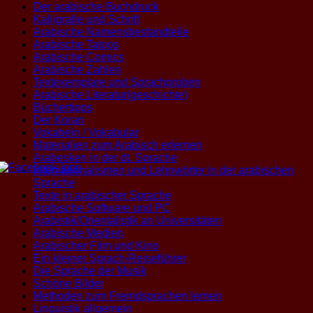
Der arabische Buchdruck
Kalligrafie und Schrift
Arabische Namensbestandteile
Arabische Tatoos
Arabische Comics
Arabische Zahlen
Textexemplare und Sprachproben
Arabische Literatur(geschichte)
Büchertipps
Der Koran
Vokabeln / Vokabular
Materialien zum Arabisch erlernen
Arabesken in der dt. Sprache
Internationalismen und Lehnwörter in der arabischen
Sprache
Texte in arabischer Sprache
Arabische Software und PC
Arabistik/Orientalistik an Universitäten
Arabische Medien
Arabischer Film und Kino
Ein kleiner Sprach-Reiseführer
Die Sprache der Musik
Schöne Bilder
Methoden zum Fremdsprachen lernen
Linguistik allgemein