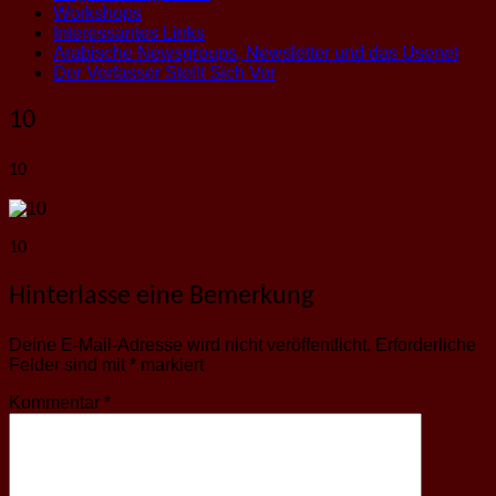
Workshops
Interessantes Links
Arabische Newsgroups, Newsletter und das Usenet
Der Verfasser Stellt Sich Vor
10
10
10
Hinterlasse eine Bemerkung
Deine E-Mail-Adresse wird nicht veröffentlicht.
Erforderliche
Felder sind mit
*
markiert
Kommentar
*