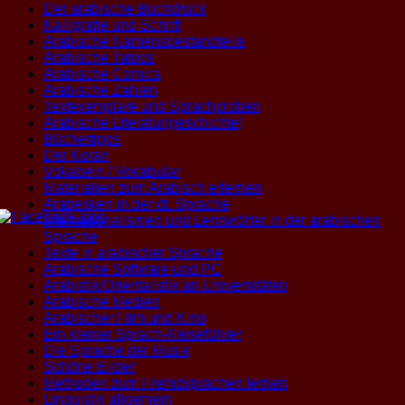
Der arabische Buchdruck
Kalligrafie und Schrift
Arabische Namensbestandteile
Arabische Tatoos
Arabische Comics
Arabische Zahlen
Textexemplare und Sprachproben
Arabische Literatur(geschichte)
Büchertipps
Der Koran
Vokabeln / Vokabular
Materialien zum Arabisch erlernen
Arabesken in der dt. Sprache
Internationalismen und Lehnwörter in der arabischen
Sprache
Texte in arabischer Sprache
Arabische Software und PC
Arabistik/Orientalistik an Universitäten
Arabische Medien
Arabischer Film und Kino
Ein kleiner Sprach-Reiseführer
Die Sprache der Musik
Schöne Bilder
Methoden zum Fremdsprachen lernen
Linguistik allgemein