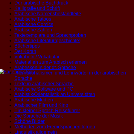
Der arabische Buchdruck
Kalligrafie und Schrift
Arabische Namensbestandteile
Arabische Tatoos
Arabische Comics
Arabische Zahlen
Textexemplare und Sprachproben
Arabische Literatur(geschichte)
Büchertipps
Der Koran
Vokabeln / Vokabular
Materialien zum Arabisch erlernen
Arabesken in der dt. Sprache
Internationalismen und Lehnwörter in der arabischen
Sprache
Texte in arabischer Sprache
Arabische Software und PC
Arabistik/Orientalistik an Universitäten
Arabische Medien
Arabischer Film und Kino
Ein kleiner Sprach-Reiseführer
Die Sprache der Musik
Schöne Bilder
Methoden zum Fremdsprachen lernen
Linguistik allgemein