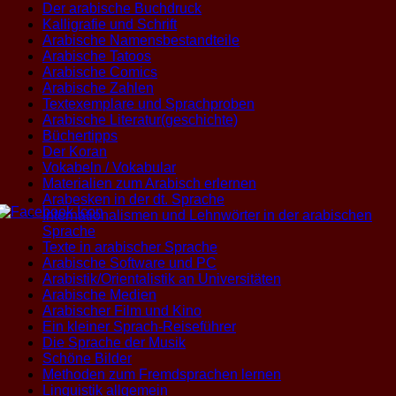
Der arabische Buchdruck
Kalligrafie und Schrift
Arabische Namensbestandteile
Arabische Tatoos
Arabische Comics
Arabische Zahlen
Textexemplare und Sprachproben
Arabische Literatur(geschichte)
Büchertipps
Der Koran
Vokabeln / Vokabular
Materialien zum Arabisch erlernen
Arabesken in der dt. Sprache
Internationalismen und Lehnwörter in der arabischen
Sprache
Texte in arabischer Sprache
Arabische Software und PC
Arabistik/Orientalistik an Universitäten
Arabische Medien
Arabischer Film und Kino
Ein kleiner Sprach-Reiseführer
Die Sprache der Musik
Schöne Bilder
Methoden zum Fremdsprachen lernen
Linguistik allgemein