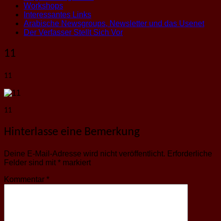
Workshops
Interessantes Links
Arabische Newsgroups, Newsletter und das Usenet
Der Verfasser Stellt Sich Vor
11
11
11
Hinterlasse eine Bemerkung
Deine E-Mail-Adresse wird nicht veröffentlicht.
Erforderliche
Felder sind mit
*
markiert
Kommentar
*