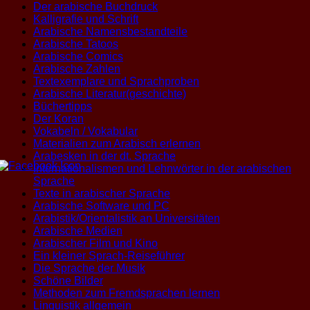
Der arabische Buchdruck
Kalligrafie und Schrift
Arabische Namensbestandteile
Arabische Tatoos
Arabische Comics
Arabische Zahlen
Textexemplare und Sprachproben
Arabische Literatur(geschichte)
Büchertipps
Der Koran
Vokabeln / Vokabular
Materialien zum Arabisch erlernen
Arabesken in der dt. Sprache
Internationalismen und Lehnwörter in der arabischen
Sprache
Texte in arabischer Sprache
Arabische Software und PC
Arabistik/Orientalistik an Universitäten
Arabische Medien
Arabischer Film und Kino
Ein kleiner Sprach-Reiseführer
Die Sprache der Musik
Schöne Bilder
Methoden zum Fremdsprachen lernen
Linguistik allgemein