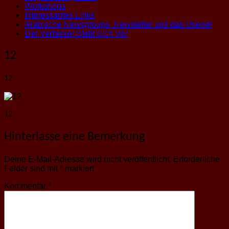
Workshops
Interessantes Links
Arabische Newsgroups, Newsletter und das Usenet
Der Verfasser Stellt Sich Vor
12
12
12
Hinterlasse eine Bemerkung
Deine E-Mail-Adresse wird nicht veröffentlicht.
Erforderliche
Felder sind mit
*
markiert
Kommentar
*