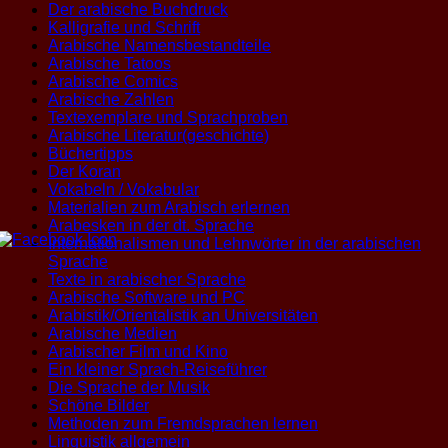
Der arabische Buchdruck
Kalligrafie und Schrift
Arabische Namensbestandteile
Arabische Tatoos
Arabische Comics
Arabische Zahlen
Textexemplare und Sprachproben
Arabische Literatur(geschichte)
Büchertipps
Der Koran
Vokabeln / Vokabular
Materialien zum Arabisch erlernen
Arabesken in der dt. Sprache
Internationalismen und Lehnwörter in der arabischen
Sprache
Texte in arabischer Sprache
Arabische Software und PC
Arabistik/Orientalistik an Universitäten
Arabische Medien
Arabischer Film und Kino
Ein kleiner Sprach-Reiseführer
Die Sprache der Musik
Schöne Bilder
Methoden zum Fremdsprachen lernen
Linguistik allgemein