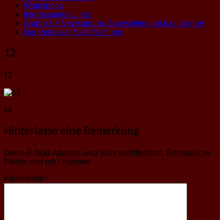
Workshops
Interessantes Links
Arabische Newsgroups, Newsletter und das Usenet
Der Verfasser Stellt Sich Vor
12
12
12
Hinterlasse eine Bemerkung
Deine E-Mail-Adresse wird nicht veröffentlicht.
Erforderliche
Felder sind mit
*
markiert
Kommentar
*