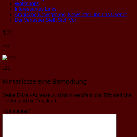
Workshops
Interessantes Links
Arabische Newsgroups, Newsletter und das Usenet
Der Verfasser Stellt Sich Vor
121
121
121
Hinterlasse eine Bemerkung
Deine E-Mail-Adresse wird nicht veröffentlicht.
Erforderliche
Felder sind mit
*
markiert
Kommentar
*