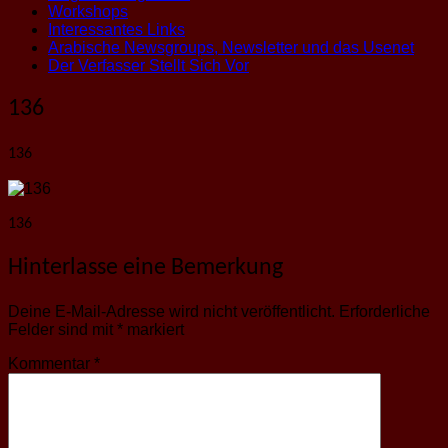
Workshops
Interessantes Links
Arabische Newsgroups, Newsletter und das Usenet
Der Verfasser Stellt Sich Vor
136
136
136
Hinterlasse eine Bemerkung
Deine E-Mail-Adresse wird nicht veröffentlicht.
Erforderliche
Felder sind mit
*
markiert
Kommentar
*