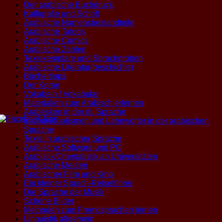
Der arabische Buchdruck
Kalligrafie und Schrift
Arabische Namensbestandteile
Arabische Tatoos
Arabische Comics
Arabische Zahlen
Textexemplare und Sprachproben
Arabische Literatur(geschichte)
Büchertipps
Der Koran
Vokabeln / Vokabular
Materialien zum Arabisch erlernen
Arabesken in der dt. Sprache
Internationalismen und Lehnwörter in der arabischen
Sprache
Texte in arabischer Sprache
Arabische Software und PC
Arabistik/Orientalistik an Universitäten
Arabische Medien
Arabischer Film und Kino
Ein kleiner Sprach-Reiseführer
Die Sprache der Musik
Schöne Bilder
Methoden zum Fremdsprachen lernen
Linguistik allgemein