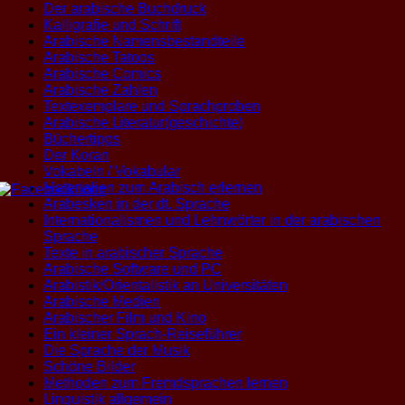
Der arabische Buchdruck
Kalligrafie und Schrift
Arabische Namensbestandteile
Arabische Tatoos
Arabische Comics
Arabische Zahlen
Textexemplare und Sprachproben
Arabische Literatur(geschichte)
Büchertipps
Der Koran
Vokabeln / Vokabular
Materialien zum Arabisch erlernen
Arabesken in der dt. Sprache
Internationalismen und Lehnwörter in der arabischen
Sprache
Texte in arabischer Sprache
Arabische Software und PC
Arabistik/Orientalistik an Universitäten
Arabische Medien
Arabischer Film und Kino
Ein kleiner Sprach-Reiseführer
Die Sprache der Musik
Schöne Bilder
Methoden zum Fremdsprachen lernen
Linguistik allgemein