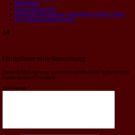
Workshops
Interessantes Links
Arabische Newsgroups, Newsletter und das Usenet
Der Verfasser Stellt Sich Vor
14
Hinterlasse eine Bemerkung
Deine E-Mail-Adresse wird nicht veröffentlicht.
Erforderliche
Felder sind mit
*
markiert
Kommentar
*