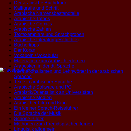
Der arabische Buchdruck
Kalligrafie und Schrift
Arabische Namensbestandteile
Arabische Tatoos
Arabische Comics
Arabische Zahlen
Textexemplare und Sprachproben
Arabische Literatur(geschichte)
Büchertipps
Der Koran
Vokabeln / Vokabular
Materialien zum Arabisch erlernen
Arabesken in der dt. Sprache
Internationalismen und Lehnwörter in der arabischen
Sprache
Texte in arabischer Sprache
Arabische Software und PC
Arabistik/Orientalistik an Universitäten
Arabische Medien
Arabischer Film und Kino
Ein kleiner Sprach-Reiseführer
Die Sprache der Musik
Schöne Bilder
Methoden zum Fremdsprachen lernen
Linguistik allgemein