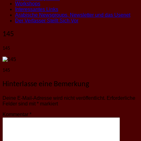
Workshops
Interessantes Links
Arabische Newsgroups, Newsletter und das Usenet
Der Verfasser Stellt Sich Vor
145
145
145
Hinterlasse eine Bemerkung
Deine E-Mail-Adresse wird nicht veröffentlicht.
Erforderliche
Felder sind mit
*
markiert
Kommentar
*