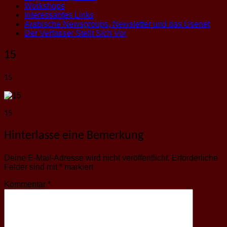
Workshops
Interessantes Links
Arabische Newsgroups, Newsletter und das Usenet
Der Verfasser Stellt Sich Vor
15
15
15
Hinterlasse eine Bemerkung
Deine E-Mail-Adresse wird nicht veröffentlicht.
Erforderliche
Felder sind mit
*
markiert
Kommentar
*