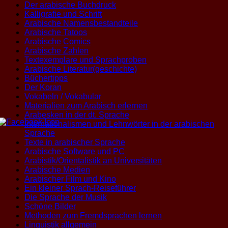
Der arabische Buchdruck
Kalligrafie und Schrift
Arabische Namensbestandteile
Arabische Tatoos
Arabische Comics
Arabische Zahlen
Textexemplare und Sprachproben
Arabische Literatur(geschichte)
Büchertipps
Der Koran
Vokabeln / Vokabular
Materialien zum Arabisch erlernen
Arabesken in der dt. Sprache
Internationalismen und Lehnwörter in der arabischen
Sprache
Texte in arabischer Sprache
Arabische Software und PC
Arabistik/Orientalistik an Universitäten
Arabische Medien
Arabischer Film und Kino
Ein kleiner Sprach-Reiseführer
Die Sprache der Musik
Schöne Bilder
Methoden zum Fremdsprachen lernen
Linguistik allgemein