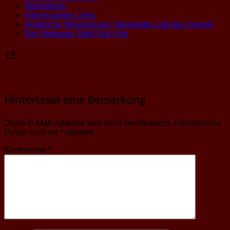
Workshops
Interessantes Links
Arabische Newsgroups, Newsletter und das Usenet
Der Verfasser Stellt Sich Vor
15
Hinterlasse eine Bemerkung
Deine E-Mail-Adresse wird nicht veröffentlicht.
Erforderliche
Felder sind mit
*
markiert
Kommentar
*