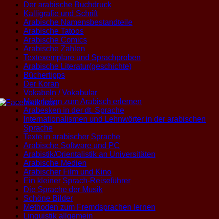
Der arabische Buchdruck
Kalligrafie und Schrift
Arabische Namensbestandteile
Arabische Tatoos
Arabische Comics
Arabische Zahlen
Textexemplare und Sprachproben
Arabische Literatur(geschichte)
Büchertipps
Der Koran
Vokabeln / Vokabular
Materialien zum Arabisch erlernen
Arabesken in der dt. Sprache
Internationalismen und Lehnwörter in der arabischen
Sprache
Texte in arabischer Sprache
Arabische Software und PC
Arabistik/Orientalistik an Universitäten
Arabische Medien
Arabischer Film und Kino
Ein kleiner Sprach-Reiseführer
Die Sprache der Musik
Schöne Bilder
Methoden zum Fremdsprachen lernen
Linguistik allgemein