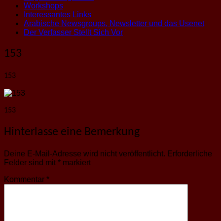
Workshops
Interessantes Links
Arabische Newsgroups, Newsletter und das Usenet
Der Verfasser Stellt Sich Vor
153
153
153
Hinterlasse eine Bemerkung
Deine E-Mail-Adresse wird nicht veröffentlicht.
Erforderliche
Felder sind mit
*
markiert
Kommentar
*