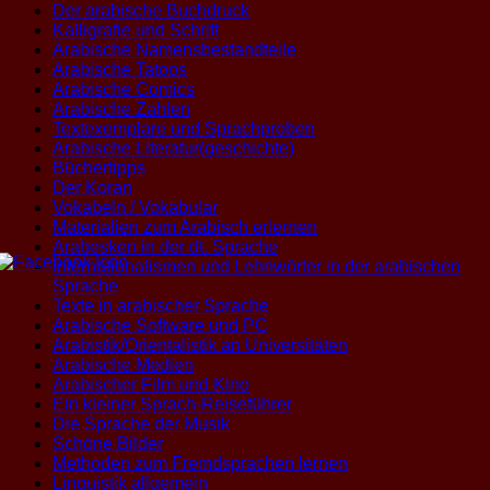
Der arabische Buchdruck
Kalligrafie und Schrift
Arabische Namensbestandteile
Arabische Tatoos
Arabische Comics
Arabische Zahlen
Textexemplare und Sprachproben
Arabische Literatur(geschichte)
Büchertipps
Der Koran
Vokabeln / Vokabular
Materialien zum Arabisch erlernen
Arabesken in der dt. Sprache
Internationalismen und Lehnwörter in der arabischen
Sprache
Texte in arabischer Sprache
Arabische Software und PC
Arabistik/Orientalistik an Universitäten
Arabische Medien
Arabischer Film und Kino
Ein kleiner Sprach-Reiseführer
Die Sprache der Musik
Schöne Bilder
Methoden zum Fremdsprachen lernen
Linguistik allgemein