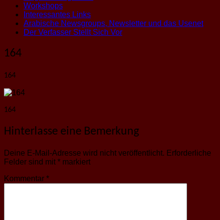
Workshops
Interessantes Links
Arabische Newsgroups, Newsletter und das Usenet
Der Verfasser Stellt Sich Vor
164
164
164
Hinterlasse eine Bemerkung
Deine E-Mail-Adresse wird nicht veröffentlicht.
Erforderliche
Felder sind mit
*
markiert
Kommentar
*