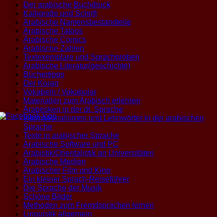
Der arabische Buchdruck
Kalligrafie und Schrift
Arabische Namensbestandteile
Arabische Tatoos
Arabische Comics
Arabische Zahlen
Textexemplare und Sprachproben
Arabische Literatur(geschichte)
Büchertipps
Der Koran
Vokabeln / Vokabular
Materialien zum Arabisch erlernen
Arabesken in der dt. Sprache
Internationalismen und Lehnwörter in der arabischen
Sprache
Texte in arabischer Sprache
Arabische Software und PC
Arabistik/Orientalistik an Universitäten
Arabische Medien
Arabischer Film und Kino
Ein kleiner Sprach-Reiseführer
Die Sprache der Musik
Schöne Bilder
Methoden zum Fremdsprachen lernen
Linguistik allgemein