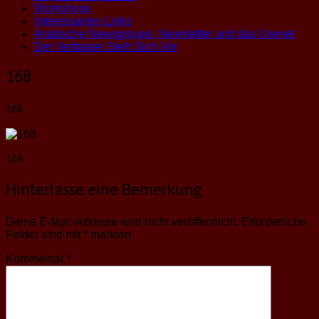
Workshops
Interessantes Links
Arabische Newsgroups, Newsletter und das Usenet
Der Verfasser Stellt Sich Vor
168
168
168
Hinterlasse eine Bemerkung
Deine E-Mail-Adresse wird nicht veröffentlicht.
Erforderliche
Felder sind mit
*
markiert
Kommentar
*