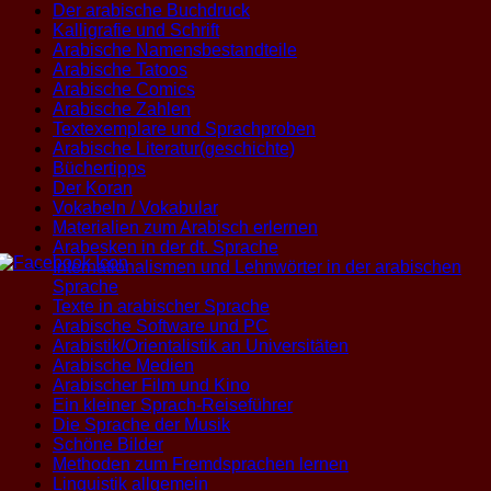
Der arabische Buchdruck
Kalligrafie und Schrift
Arabische Namensbestandteile
Arabische Tatoos
Arabische Comics
Arabische Zahlen
Textexemplare und Sprachproben
Arabische Literatur(geschichte)
Büchertipps
Der Koran
Vokabeln / Vokabular
Materialien zum Arabisch erlernen
Arabesken in der dt. Sprache
Internationalismen und Lehnwörter in der arabischen
Sprache
Texte in arabischer Sprache
Arabische Software und PC
Arabistik/Orientalistik an Universitäten
Arabische Medien
Arabischer Film und Kino
Ein kleiner Sprach-Reiseführer
Die Sprache der Musik
Schöne Bilder
Methoden zum Fremdsprachen lernen
Linguistik allgemein