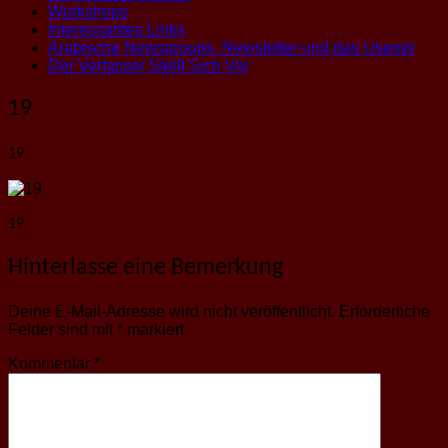
Workshops
Interessantes Links
Arabische Newsgroups, Newsletter und das Usenet
Der Verfasser Stellt Sich Vor
19
19
19
Hinterlasse eine Bemerkung
Deine E-Mail-Adresse wird nicht veröffentlicht.
Erforderliche
Felder sind mit
*
markiert
Kommentar
*