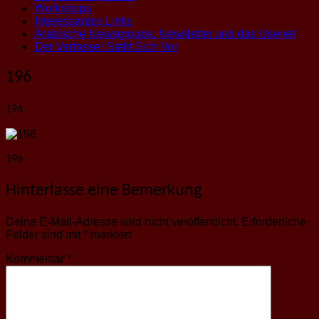
Workshops
Interessantes Links
Arabische Newsgroups, Newsletter und das Usenet
Der Verfasser Stellt Sich Vor
196
196
196
Hinterlasse eine Bemerkung
Deine E-Mail-Adresse wird nicht veröffentlicht.
Erforderliche
Felder sind mit
*
markiert
Kommentar
*