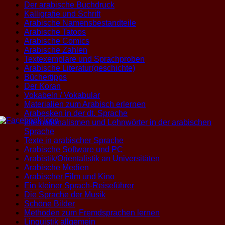
Der arabische Buchdruck
Kalligrafie und Schrift
Arabische Namensbestandteile
Arabische Tatoos
Arabische Comics
Arabische Zahlen
Textexemplare und Sprachproben
Arabische Literatur(geschichte)
Büchertipps
Der Koran
Vokabeln / Vokabular
Materialien zum Arabisch erlernen
Arabesken in der dt. Sprache
Internationalismen und Lehnwörter in der arabischen
Sprache
Texte in arabischer Sprache
Arabische Software und PC
Arabistik/Orientalistik an Universitäten
Arabische Medien
Arabischer Film und Kino
Ein kleiner Sprach-Reiseführer
Die Sprache der Musik
Schöne Bilder
Methoden zum Fremdsprachen lernen
Linguistik allgemein