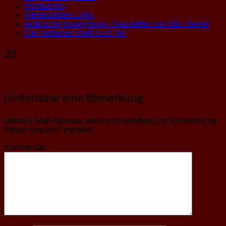
Workshops
Interessantes Links
Arabische Newsgroups, Newsletter und das Usenet
Der Verfasser Stellt Sich Vor
20
Hinterlasse eine Bemerkung
Deine E-Mail-Adresse wird nicht veröffentlicht.
Erforderliche
Felder sind mit
*
markiert
Kommentar
*