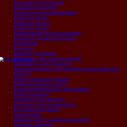
Der arabische Buchdruck
Kalligrafie und Schrift
Arabische Namensbestandteile
Arabische Tatoos
Arabische Comics
Arabische Zahlen
Textexemplare und Sprachproben
Arabische Literatur(geschichte)
Büchertipps
Der Koran
Vokabeln / Vokabular
Materialien zum Arabisch erlernen
Arabesken in der dt. Sprache
Internationalismen und Lehnwörter in der arabischen
Sprache
Texte in arabischer Sprache
Arabische Software und PC
Arabistik/Orientalistik an Universitäten
Arabische Medien
Arabischer Film und Kino
Ein kleiner Sprach-Reiseführer
Die Sprache der Musik
Schöne Bilder
Methoden zum Fremdsprachen lernen
Linguistik allgemein