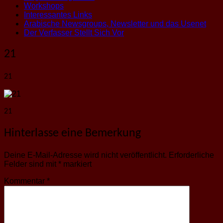
Workshops
Interessantes Links
Arabische Newsgroups, Newsletter und das Usenet
Der Verfasser Stellt Sich Vor
21
21
21
Hinterlasse eine Bemerkung
Deine E-Mail-Adresse wird nicht veröffentlicht.
Erforderliche
Felder sind mit
*
markiert
Kommentar
*