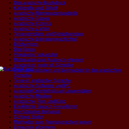
Der arabische Buchdruck
Kalligrafie und Schrift
Arabische Namensbestandteile
Arabische Tatoos
Arabische Comics
Arabische Zahlen
Textexemplare und Sprachproben
Arabische Literatur(geschichte)
Büchertipps
Der Koran
Vokabeln / Vokabular
Materialien zum Arabisch erlernen
Arabesken in der dt. Sprache
Internationalismen und Lehnwörter in der arabischen
Sprache
Texte in arabischer Sprache
Arabische Software und PC
Arabistik/Orientalistik an Universitäten
Arabische Medien
Arabischer Film und Kino
Ein kleiner Sprach-Reiseführer
Die Sprache der Musik
Schöne Bilder
Methoden zum Fremdsprachen lernen
Linguistik allgemein