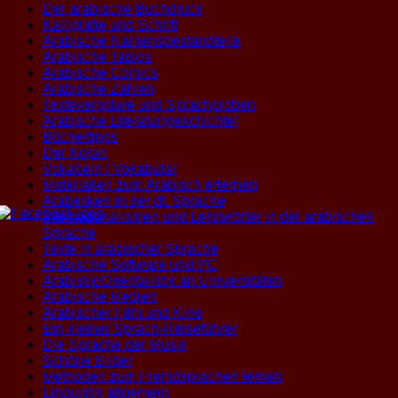
Der arabische Buchdruck
Kalligrafie und Schrift
Arabische Namensbestandteile
Arabische Tatoos
Arabische Comics
Arabische Zahlen
Textexemplare und Sprachproben
Arabische Literatur(geschichte)
Büchertipps
Der Koran
Vokabeln / Vokabular
Materialien zum Arabisch erlernen
Arabesken in der dt. Sprache
Internationalismen und Lehnwörter in der arabischen
Sprache
Texte in arabischer Sprache
Arabische Software und PC
Arabistik/Orientalistik an Universitäten
Arabische Medien
Arabischer Film und Kino
Ein kleiner Sprach-Reiseführer
Die Sprache der Musik
Schöne Bilder
Methoden zum Fremdsprachen lernen
Linguistik allgemein