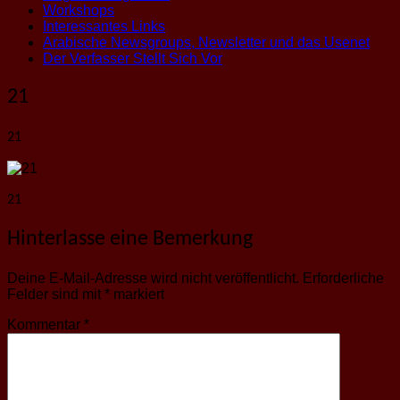
Workshops
Interessantes Links
Arabische Newsgroups, Newsletter und das Usenet
Der Verfasser Stellt Sich Vor
21
21
21
Hinterlasse eine Bemerkung
Deine E-Mail-Adresse wird nicht veröffentlicht.
Erforderliche
Felder sind mit
*
markiert
Kommentar
*