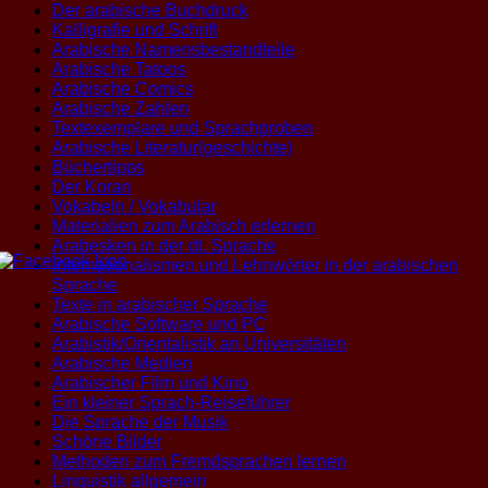
Der arabische Buchdruck
Kalligrafie und Schrift
Arabische Namensbestandteile
Arabische Tatoos
Arabische Comics
Arabische Zahlen
Textexemplare und Sprachproben
Arabische Literatur(geschichte)
Büchertipps
Der Koran
Vokabeln / Vokabular
Materialien zum Arabisch erlernen
Arabesken in der dt. Sprache
Internationalismen und Lehnwörter in der arabischen
Sprache
Texte in arabischer Sprache
Arabische Software und PC
Arabistik/Orientalistik an Universitäten
Arabische Medien
Arabischer Film und Kino
Ein kleiner Sprach-Reiseführer
Die Sprache der Musik
Schöne Bilder
Methoden zum Fremdsprachen lernen
Linguistik allgemein