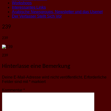
Workshops
Interessantes Links
Arabische Newsgroups, Newsletter und das Usenet
Der Verfasser Stellt Sich Vor
239
239
239
Hinterlasse eine Bemerkung
Deine E-Mail-Adresse wird nicht veröffentlicht.
Erforderliche
Felder sind mit
*
markiert
Kommentar
*