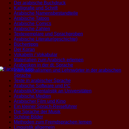
Der arabische Buchdruck
Kalligrafie und Schrift
Arabische Namensbestandteile
Arabische Tatoos
Arabische Comics
Arabische Zahlen
Textexemplare und Sprachproben
Arabische Literatur(geschichte)
Büchertipps
Der Koran
Vokabeln / Vokabular
Materialien zum Arabisch erlernen
Arabesken in der dt. Sprache
Internationalismen und Lehnwörter in der arabischen
Sprache
Texte in arabischer Sprache
Arabische Software und PC
Arabistik/Orientalistik an Universitäten
Arabische Medien
Arabischer Film und Kino
Ein kleiner Sprach-Reiseführer
Die Sprache der Musik
Schöne Bilder
Methoden zum Fremdsprachen lernen
Linguistik allgemein