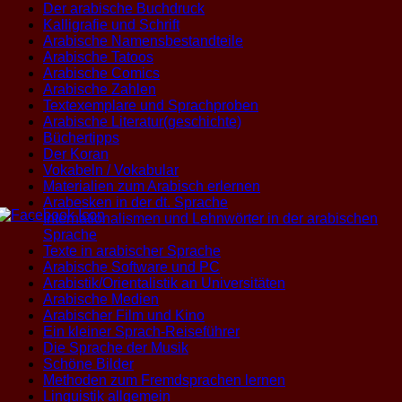
Der arabische Buchdruck
Kalligrafie und Schrift
Arabische Namensbestandteile
Arabische Tatoos
Arabische Comics
Arabische Zahlen
Textexemplare und Sprachproben
Arabische Literatur(geschichte)
Büchertipps
Der Koran
Vokabeln / Vokabular
Materialien zum Arabisch erlernen
Arabesken in der dt. Sprache
Internationalismen und Lehnwörter in der arabischen
Sprache
Texte in arabischer Sprache
Arabische Software und PC
Arabistik/Orientalistik an Universitäten
Arabische Medien
Arabischer Film und Kino
Ein kleiner Sprach-Reiseführer
Die Sprache der Musik
Schöne Bilder
Methoden zum Fremdsprachen lernen
Linguistik allgemein