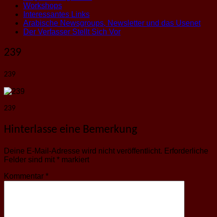
Workshops
Interessantes Links
Arabische Newsgroups, Newsletter und das Usenet
Der Verfasser Stellt Sich Vor
239
239
239
Hinterlasse eine Bemerkung
Deine E-Mail-Adresse wird nicht veröffentlicht.
Erforderliche
Felder sind mit
*
markiert
Kommentar
*