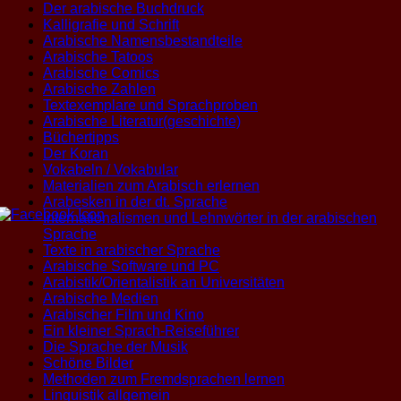
Der arabische Buchdruck
Kalligrafie und Schrift
Arabische Namensbestandteile
Arabische Tatoos
Arabische Comics
Arabische Zahlen
Textexemplare und Sprachproben
Arabische Literatur(geschichte)
Büchertipps
Der Koran
Vokabeln / Vokabular
Materialien zum Arabisch erlernen
Arabesken in der dt. Sprache
Internationalismen und Lehnwörter in der arabischen
Sprache
Texte in arabischer Sprache
Arabische Software und PC
Arabistik/Orientalistik an Universitäten
Arabische Medien
Arabischer Film und Kino
Ein kleiner Sprach-Reiseführer
Die Sprache der Musik
Schöne Bilder
Methoden zum Fremdsprachen lernen
Linguistik allgemein