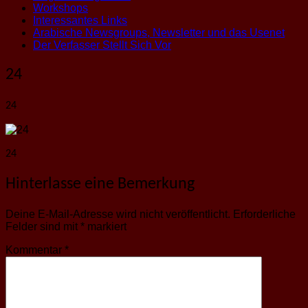
Workshops
Interessantes Links
Arabische Newsgroups, Newsletter und das Usenet
Der Verfasser Stellt Sich Vor
24
24
24
Hinterlasse eine Bemerkung
Deine E-Mail-Adresse wird nicht veröffentlicht.
Erforderliche
Felder sind mit
*
markiert
Kommentar
*