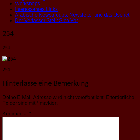
Workshops
Interessantes Links
Arabische Newsgroups, Newsletter und das Usenet
Der Verfasser Stellt Sich Vor
254
254
254
Hinterlasse eine Bemerkung
Deine E-Mail-Adresse wird nicht veröffentlicht.
Erforderliche
Felder sind mit
*
markiert
Kommentar
*