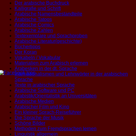
Der arabische Buchdruck
Kalligrafie und Schrift
Arabische Namensbestandteile
Arabische Tatoos
Arabische Comics
Arabische Zahlen
Textexemplare und Sprachproben
Arabische Literatur(geschichte)
Büchertipps
Der Koran
Vokabeln / Vokabular
Materialien zum Arabisch erlernen
Arabesken in der dt. Sprache
Internationalismen und Lehnwörter in der arabischen
Sprache
Texte in arabischer Sprache
Arabische Software und PC
Arabistik/Orientalistik an Universitäten
Arabische Medien
Arabischer Film und Kino
Ein kleiner Sprach-Reiseführer
Die Sprache der Musik
Schöne Bilder
Methoden zum Fremdsprachen lernen
Linguistik allgemein