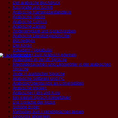
Der arabische Buchdruck
Kalligrafie und Schrift
Arabische Namensbestandteile
Arabische Tatoos
Arabische Comics
Arabische Zahlen
Textexemplare und Sprachproben
Arabische Literatur(geschichte)
Büchertipps
Der Koran
Vokabeln / Vokabular
Materialien zum Arabisch erlernen
Arabesken in der dt. Sprache
Internationalismen und Lehnwörter in der arabischen
Sprache
Texte in arabischer Sprache
Arabische Software und PC
Arabistik/Orientalistik an Universitäten
Arabische Medien
Arabischer Film und Kino
Ein kleiner Sprach-Reiseführer
Die Sprache der Musik
Schöne Bilder
Methoden zum Fremdsprachen lernen
Linguistik allgemein