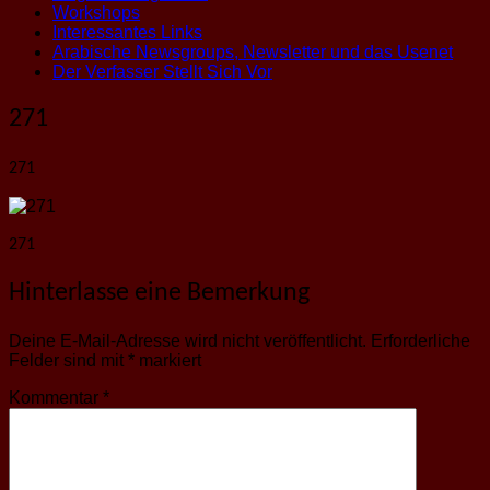
Workshops
Interessantes Links
Arabische Newsgroups, Newsletter und das Usenet
Der Verfasser Stellt Sich Vor
271
271
271
Hinterlasse eine Bemerkung
Deine E-Mail-Adresse wird nicht veröffentlicht.
Erforderliche
Felder sind mit
*
markiert
Kommentar
*