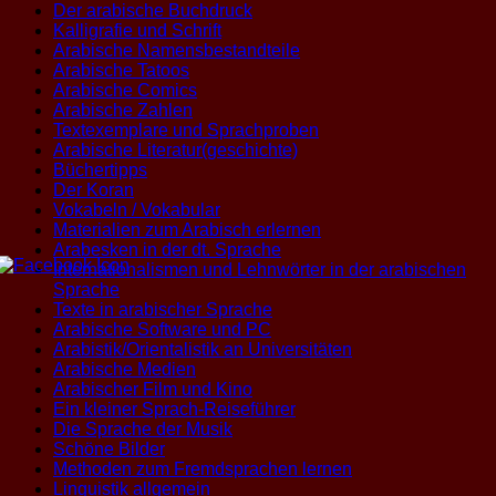
Der arabische Buchdruck
Kalligrafie und Schrift
Arabische Namensbestandteile
Arabische Tatoos
Arabische Comics
Arabische Zahlen
Textexemplare und Sprachproben
Arabische Literatur(geschichte)
Büchertipps
Der Koran
Vokabeln / Vokabular
Materialien zum Arabisch erlernen
Arabesken in der dt. Sprache
Internationalismen und Lehnwörter in der arabischen
Sprache
Texte in arabischer Sprache
Arabische Software und PC
Arabistik/Orientalistik an Universitäten
Arabische Medien
Arabischer Film und Kino
Ein kleiner Sprach-Reiseführer
Die Sprache der Musik
Schöne Bilder
Methoden zum Fremdsprachen lernen
Linguistik allgemein