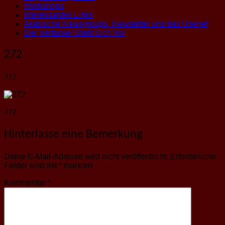
Workshops
Interessantes Links
Arabische Newsgroups, Newsletter und das Usenet
Der Verfasser Stellt Sich Vor
272
272
272
Hinterlasse eine Bemerkung
Deine E-Mail-Adresse wird nicht veröffentlicht.
Erforderliche
Felder sind mit
*
markiert
Kommentar
*