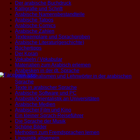
Der arabische Buchdruck
Kalligrafie und Schrift
Arabische Namensbestandteile
Arabische Tatoos
Arabische Comics
Arabische Zahlen
Textexemplare und Sprachproben
Arabische Literatur(geschichte)
Büchertipps
Der Koran
Vokabeln / Vokabular
Materialien zum Arabisch erlernen
Arabesken in der dt. Sprache
Internationalismen und Lehnwörter in der arabischen
Sprache
Texte in arabischer Sprache
Arabische Software und PC
Arabistik/Orientalistik an Universitäten
Arabische Medien
Arabischer Film und Kino
Ein kleiner Sprach-Reiseführer
Die Sprache der Musik
Schöne Bilder
Methoden zum Fremdsprachen lernen
Linguistik allgemein