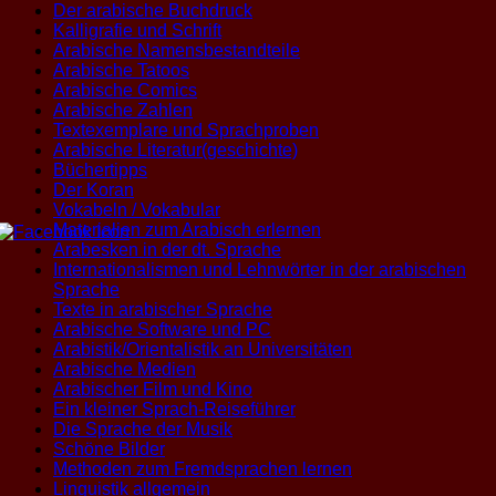
Der arabische Buchdruck
Kalligrafie und Schrift
Arabische Namensbestandteile
Arabische Tatoos
Arabische Comics
Arabische Zahlen
Textexemplare und Sprachproben
Arabische Literatur(geschichte)
Büchertipps
Der Koran
Vokabeln / Vokabular
Materialien zum Arabisch erlernen
Arabesken in der dt. Sprache
Internationalismen und Lehnwörter in der arabischen
Sprache
Texte in arabischer Sprache
Arabische Software und PC
Arabistik/Orientalistik an Universitäten
Arabische Medien
Arabischer Film und Kino
Ein kleiner Sprach-Reiseführer
Die Sprache der Musik
Schöne Bilder
Methoden zum Fremdsprachen lernen
Linguistik allgemein