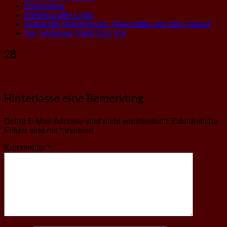
Workshops
Interessantes Links
Arabische Newsgroups, Newsletter und das Usenet
Der Verfasser Stellt Sich Vor
28
Hinterlasse eine Bemerkung
Deine E-Mail-Adresse wird nicht veröffentlicht.
Erforderliche
Felder sind mit
*
markiert
Kommentar
*