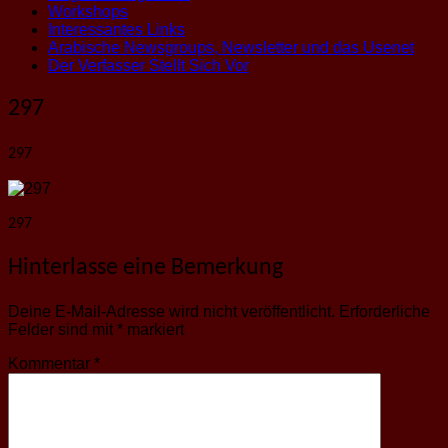
Workshops
Interessantes Links
Arabische Newsgroups, Newsletter und das Usenet
Der Verfasser Stellt Sich Vor
297
297
297
Hinterlasse eine Bemerkung
Deine E-Mail-Adresse wird nicht veröffentlicht.
Erforderliche
Felder sind mit
*
markiert
Kommentar
*