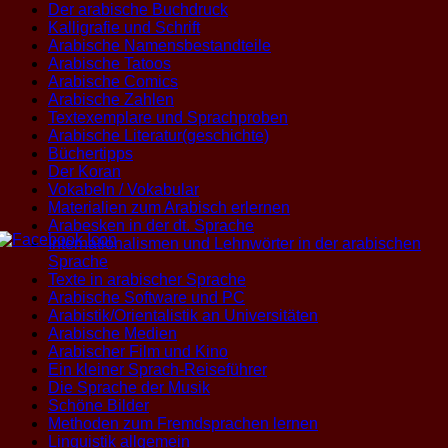
Der arabische Buchdruck
Kalligrafie und Schrift
Arabische Namensbestandteile
Arabische Tatoos
Arabische Comics
Arabische Zahlen
Textexemplare und Sprachproben
Arabische Literatur(geschichte)
Büchertipps
Der Koran
Vokabeln / Vokabular
Materialien zum Arabisch erlernen
Arabesken in der dt. Sprache
Internationalismen und Lehnwörter in der arabischen
Sprache
Texte in arabischer Sprache
Arabische Software und PC
Arabistik/Orientalistik an Universitäten
Arabische Medien
Arabischer Film und Kino
Ein kleiner Sprach-Reiseführer
Die Sprache der Musik
Schöne Bilder
Methoden zum Fremdsprachen lernen
Linguistik allgemein